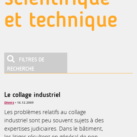
et technique
FILTRES DE
RECHERCHE
A. Activités culturelles,artistiques,communication,medias
Affaires sociales, Droit du travail
B. Agriculture, agro-alimentaire, animaux, eaux et forêts
I. Industrie et produits industriels
Le collage industriel
Divers
• 16.12.2009
Les problèmes relatifs au collage
industriel sont peu souvent sujets à des
expertises judiciaires. Dans le bâtiment,
les litiges résultent en général de non-