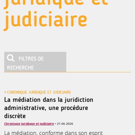
judiciaire
FILTRES DE
RECHERCHE
C. Expertise, procédures de l'expertise
E. Professions juridiques et judiciaires
F. Lois, décrets, règlements, arrêtés, jurisprudence
I. Problèmes contemporains
CHRONIQUE JURIDIQUE ET JUDICIAIRE
La médiation dans la juridiction
administrative, une procédure
discrète
Chronique juridique et judiciaire
• 21.06.2026
La médiation, conforme dans son esprit