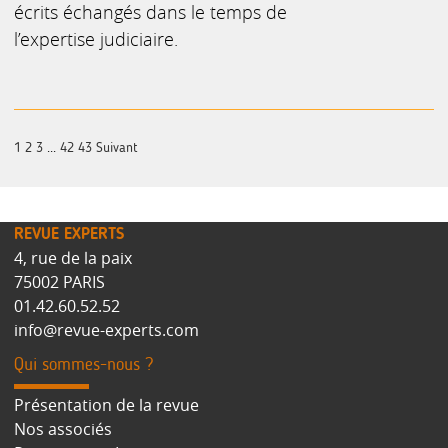
écrits échangés dans le temps de
l’expertise judiciaire.
1
2
3
...
42
43
Suivant
REVUE EXPERTS
4, rue de la paix
75002 PARIS
01.42.60.52.52
info@revue-experts.com
Qui sommes-nous ?
Présentation de la revue
Nos associés