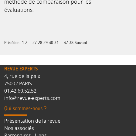
méthode de comparaison pour les
évaluations.
Précédent
1
2
...
27
28
29
30
31
...
37
38
Suivant
REVUE EXPERTS
4, rue de la paix
75002 PARIS
01.42.60.52.52
info@revue-experts.com
Qui sommes-nous ?
Présentation de la revue
Nos associés
Partenaires - Liens