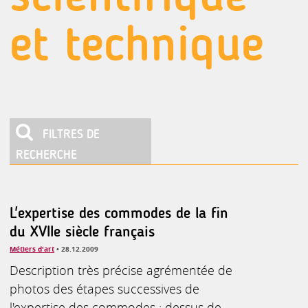
et technique
FILTRES DE
RECHERCHE
A. Activités culturelles,artistiques,communication,medias
Affaires sociales, Droit du travail
B. Agriculture, agro-alimentaire, animaux, eaux et forêts
I. Industrie et produits industriels
L'expertise des commodes de la fin
du XVIIe siècle français
Métiers d'art
• 28.12.2009
Description très précise agrémentée de
photos des étapes successives de
l'expertise des commodes : dessus de