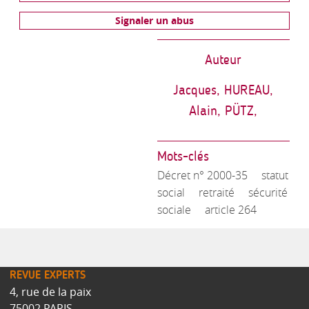
Signaler un abus
Auteur
Jacques, HUREAU,
Alain, PÜTZ,
Mots-clés
Décret n° 2000-35
statut
social
retraité
sécurité
sociale
article 264
REVUE EXPERTS
4, rue de la paix
75002 PARIS