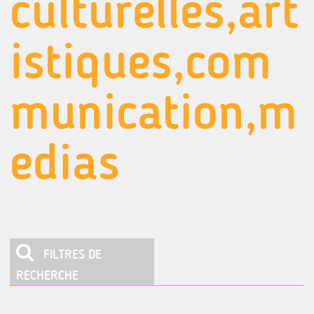
culturelles,art
istiques,com
munication,m
edias
FILTRES DE
RECHERCHE
Presse, Edition, Communication