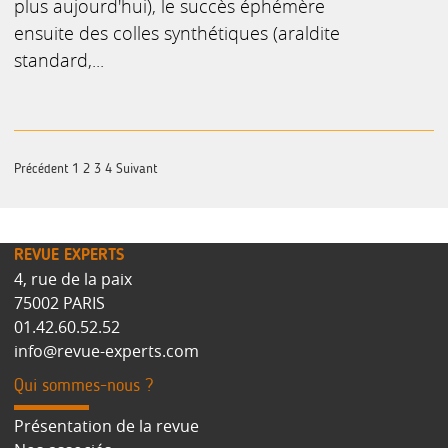
plus aujourd'hui), le succès éphémère
ensuite des colles synthétiques (araldite
standard,...
Précédent
1
2
3
4
Suivant
REVUE EXPERTS
4, rue de la paix
75002 PARIS
01.42.60.52.52
info@revue-experts.com
Qui sommes-nous ?
Présentation de la revue