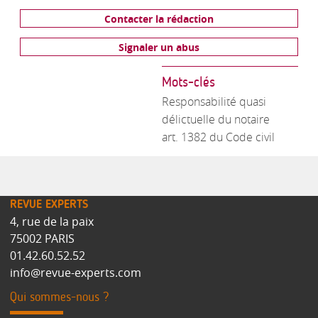
Contacter la rédaction
Signaler un abus
Mots-clés
Responsabilité quasi
délictuelle du notaire
art. 1382 du Code civil
REVUE EXPERTS
4, rue de la paix
75002 PARIS
01.42.60.52.52
info@revue-experts.com
Qui sommes-nous ?