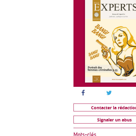
Contacter la rédactio
Signaler un abus
Mots-clés