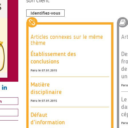
son client.
Identifiez-vous
Articles connexes sur le même
Art
thème
Établissement des
De
conclusions
fr
de
Paru le 07.01.2015
un
Matière
Paru
disciplinaire
Le
n
Paru le 07.01.2015
da
cé
Défaut
d’information
Paru