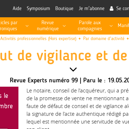
Aide
Symposium
Boutique
Je m'abonne
Se co
ticles par
Revue
Parole aux
Manif
roniques
numérique
compagnies
RECHERCHE, PROSPECTIVE, EXPERTISE PUBLIQUE
Les fiches de procédures pour l'exécution des missions
Informations utiles à la fonction d'expert
Activités professionnelles (Hors expertise)
Par domaine d'activité
ut de vigilance et de
Revue Experts numéro 99 | Paru le : 19.05.2
Le notaire, conseil de l’acquéreur, qui a p
s le
de la promesse de vente ne mentionnant 
mbre
faute de défaut de conseil et de vigilance alo
la signature de l’acte authentique rédigé p
lequel est mentionnée une servitude de vue, 