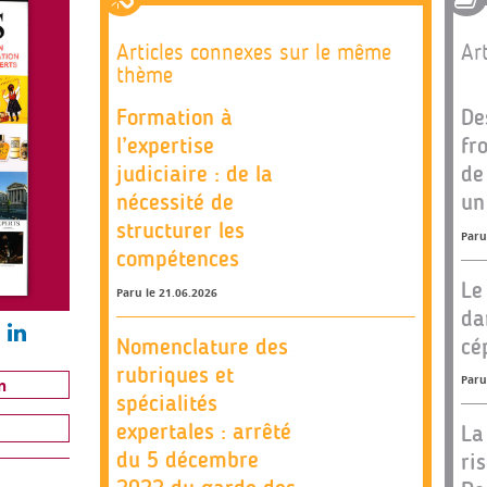
Articles connexes sur le même
Art
thème
Formation à
De
l’expertise
fr
judiciaire : de la
de
nécessité de
un
structurer les
Paru
compétences
Le
Paru le 21.06.2026
da
Nomenclature des
cé
rubriques et
Paru
n
spécialités
expertales : arrêté
La
du 5 décembre
ri