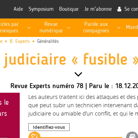
Aide
Symposium
Boutique
Je m'abonne
Se co
ticles par
Revue
Parole aux
Manif
roniques
numérique
compagnies
RECHERCHE, PROSPECTIVE, EXPERTISE PUBLIQUE
Les fiches de procédures pour l'exécution des missions
Informations utiles à la fonction d'expert
re
B. Experts
Généralités
 judiciaire « fusible 
Revue Experts numéro 78 | Paru le : 18.12.2
Les auteurs traitent ici des attaques et des
s le
que peut subir un technicien intervenant 
ars
judiciaire ou amiable d’un conflit, et qui le 
Identifiez-vous