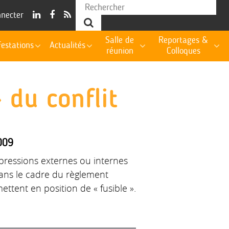
nnecter
Salle de
Reportages &
estations
Actualités
réunion
Colloques
» du conflit
009
 pressions externes ou internes
dans le cadre du règlement
mettent en position de « fusible ».