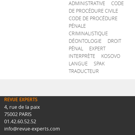
ADMINISTRATIVE
CODE
DE PROCÉDURE CIVILE
CODE DE PROCÉDURE
PÉNALE
CRIMINALISTIQUE
DÉONTOLOGIE
DROIT
PÉNAL
EXPERT
INTERPRÈTE
KOSOVO
LANGUE
SPAK
TRADUCTEUR
REVUE EXPERTS
4, rue de la paix
75002 PARIS
01.42.60.52.52
info@revue-experts.com