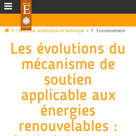
Chronique scientifique et technique
F. Environnement
Les évolutions du
mécanisme de
soutien
applicable aux
énergies
renouvelables :