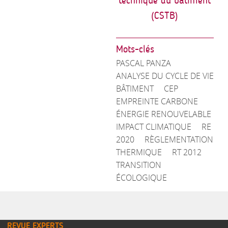
technique du bâtiment
(CSTB)
Mots-clés
PASCAL PANZA
ANALYSE DU CYCLE DE VIE
BÂTIMENT
CEP
EMPREINTE CARBONE
ÉNERGIE RENOUVELABLE
IMPACT CLIMATIQUE
RE
2020
RÈGLEMENTATION
THERMIQUE
RT 2012
TRANSITION
ÉCOLOGIQUE
REVUE EXPERTS