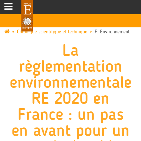
Chronique scientifique et technique
F. Environnement
La
règlementation
environnementale
RE 2020 en
France : un pas
en avant pour un