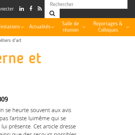
nnecter
Salle de
Reportages &
estations
Actualités
réunion
Colloques
étiers d'art
erne et
009
in se heurte souvent aux avis
pas l’artiste luimême qui se
lui présente. Cet article dresse
 ainsi que des recours possibles.