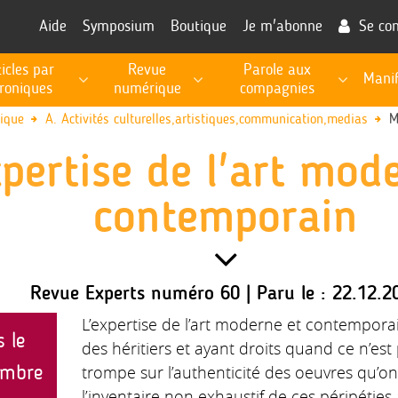
Aide
Symposium
Boutique
Je m'abonne
Se co
ticles par
Revue
Parole aux
Manif
roniques
numérique
compagnies
RECHERCHE, PROSPECTIVE, EXPERTISE PUBLIQUE
Les fiches de procédures pour l'exécution des missions
Informations utiles à la fonction d'expert
nique
A. Activités culturelles,artistiques,communication,medias
M
xpertise de l'art mod
contemporain
Revue Experts numéro 60 | Paru le : 22.12.2
L’expertise de l’art moderne et contempora
s le
des héritiers et ayant droits quand ce n’est 
embre
trompe sur l’authenticité des oeuvres qu’on 
l’inventaire non exhaustif de ces péripéties