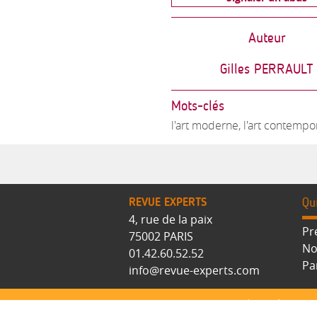
Auteur
Gilles PERRAULT
Mots-clés
l'art moderne, l'art contempo
REVUE EXPERTS
Qu
4, rue de la paix
Pr
75002 PARIS
No
01.42.60.52.52
Pa
info@revue-experts.com
Accueil
-
S’abonne