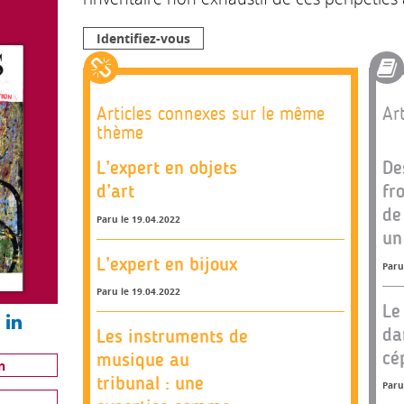
Identifiez-vous
Articles connexes sur le même
Art
thème
L’expert en objets
De
d’art
fr
de
Paru le 19.04.2022
un
L’expert en bijoux
Paru
Paru le 19.04.2022
Le
da
Les instruments de
cé
musique au
n
tribunal : une
Paru