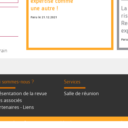
expertise comme
une autre !
La
ri
Paru le 21.12.2021
Re
ex
Paru
rain
i sommes-nous ?
Services
ésentation de la revue
Salle de réunion
s associés
rtenaires - Liens
r
-
S'identifier
-
Mentions légales
-
CGU / CGV
-
Cookie