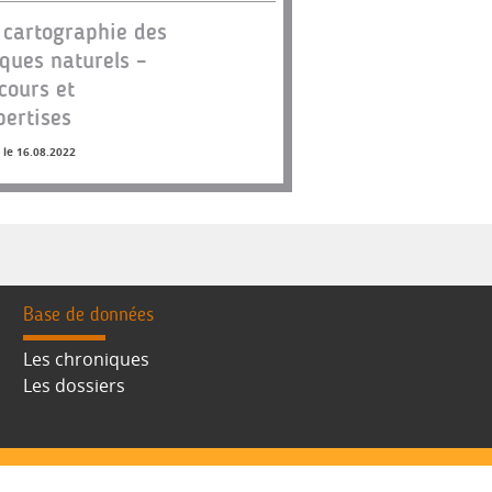
 cartographie des
sques naturels –
cours et
pertises
 le 16.08.2022
Base de données
Les chroniques
Les dossiers
s
-
Nous contacter