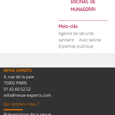
ENCINAS DE
MUNAGORRI
Mots-clés
Agence de sécurité
sanitaire
Auto saisine
Expertise publique
REVUE EXPERTS
4, rue de la paix
75002 PARIS
01.42.60.52.52
info@revue-experts.com
Qui sommes-nous ?
Présentation de la revue