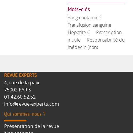
Mots-clés
Sang contaminé
Transfusion sanguine
Hépatite C
Prescription
inutile
Responsabilité du
médecin (non)
REVUE EXPERTS
4, rue de la paix
75002 PARIS
01.42.60.52.52
info@revue-experts.com
Qui sommes-nous ?
Présentation de la revue