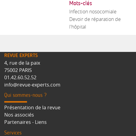
Mots-clés
Infection nosocomiale
Devoir de réparation de
l'hôpital
REVUE EXPERTS
4, rue de la paix
75002 PARIS
01.42.60.52.52
info@revue-experts.com
Qui sommes-nous ?
Présentation de la revue
Nos associés
Partenaires - Liens
Services