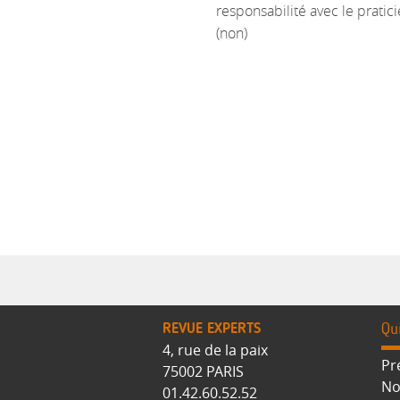
responsabilité avec le pratic
(non)
REVUE EXPERTS
Qu
4, rue de la paix
Pr
75002 PARIS
No
01.42.60.52.52