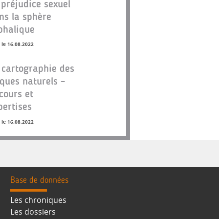
 préjudice sexuel
ns la sphère
phalique
 le 16.08.2022
 cartographie des
sques naturels –
cours et
pertises
 le 16.08.2022
Base de données
Les chroniques
Les dossiers