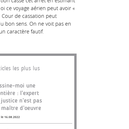
tion casse cet arrêt en estimant
i ce voyage aérien peut avoir «
a Cour de cassation peut
é du bon sens. On ne voit pas en
un caractère fautif.
icles les plus lus
ssine-moi une
ontière : l’expert
 justice n’est pas
 maître d’oeuvre
 le 16.08.2022