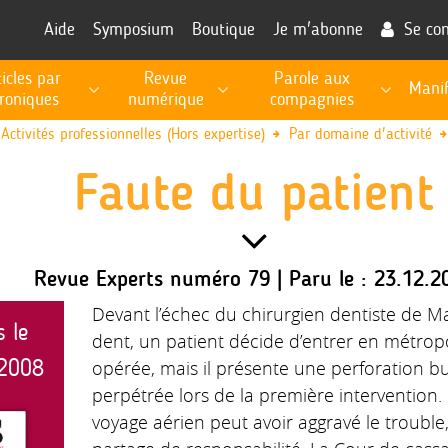
Aide
Symposium
Boutique
Je m'abonne
Se co
ticles par
Revue
Parole aux
Manif
roniques
numérique
compagnies
RECHERCHE, PROSPECTIVE, EXPERTISE PUBLIQUE
Les fiches de procédures pour l'exécution des missions
Informations utiles à la fonction d'expert
Activités professionnelles (Hors expertise)
Par domaine d'activité
Faute du patient
Revue Experts numéro 79 | Paru le : 23.12.2
Devant l’échec du chirurgien dentiste de Ma
s le
dent, un patient décide d’entrer en métropo
 2008
opérée, mais il présente une perforation bu
perpétrée lors de la première intervention
voyage aérien peut avoir aggravé le trouble