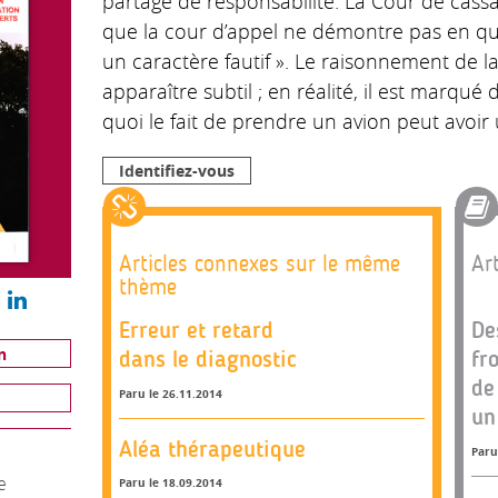
partage de responsabilité. La Cour de cassa
que la cour d’appel ne démontre pas en quo
un caractère fautif ». Le raisonnement de l
apparaître subtil ; en réalité, il est marqu
quoi le fait de prendre un avion peut avoir 
Identifiez-vous
Articles connexes sur le même
Art
thème
Erreur et retard
De
n
dans le diagnostic
fr
de
Paru le 26.11.2014
un
Aléa thérapeutique
Paru
e
Paru le 18.09.2014