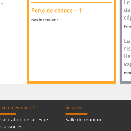
Le
ien
da
Perte de chance - 1
cé
Paru le 17.09.2014
Paru
La
ri
Re
ex
Paru
i sommes-nous ?
Services
ésentation de la revue
Salle de réunion
s associés