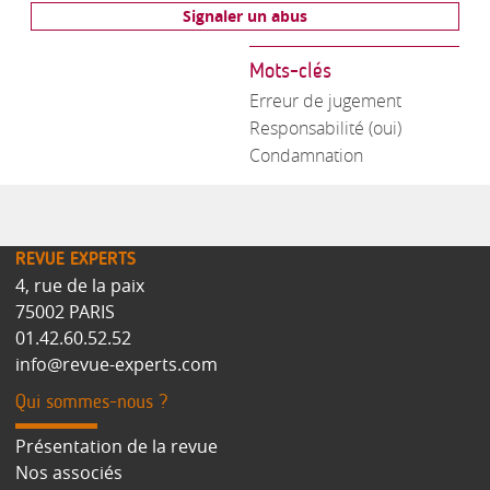
Signaler un abus
Mots-clés
Erreur de jugement
Responsabilité (oui)
Condamnation
REVUE EXPERTS
4, rue de la paix
75002 PARIS
01.42.60.52.52
info@revue-experts.com
Qui sommes-nous ?
Présentation de la revue
Nos associés