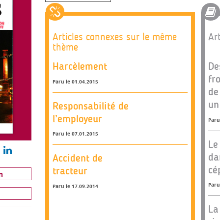
Articles connexes sur le même
Art
thème
Harcèlement
De
fr
Paru le 01.04.2015
de
un
Responsabilité de
l’employeur
Paru
Paru le 07.01.2015
Le
da
Accident de
cé
tracteur
n
Paru
Paru le 17.09.2014
La