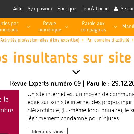
Aide
Symposium
Boutique
Je m'abonne
Se co
ticles par
Revue
Parole aux
Manif
roniques
numérique
compagnies
RECHERCHE, PROSPECTIVE, EXPERTISE PUBLIQUE
Les fiches de procédures pour l'exécution des missions
Informations utiles à la fonction d'expert
Activités professionnelles (Hors expertise)
Par domaine d'activité
s insultants sur site
Revue Experts numéro 69 | Paru le : 29.12.2
Un site internet est un moyen de communica
s le
édite sur son site internet des propos inju
mbre
hiérarchique, (lui-même fonctionnaire), le s
légitimement condamné pour injures.
Identifiez-vous