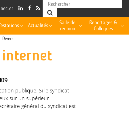
nnecter
Salle de
Reportages &
estations
Actualités
réunion
Colloques
Divers
 internet
009
tion publique. Si le syndicat
rieux sur un supérieur
ecrétaire général du syndicat est