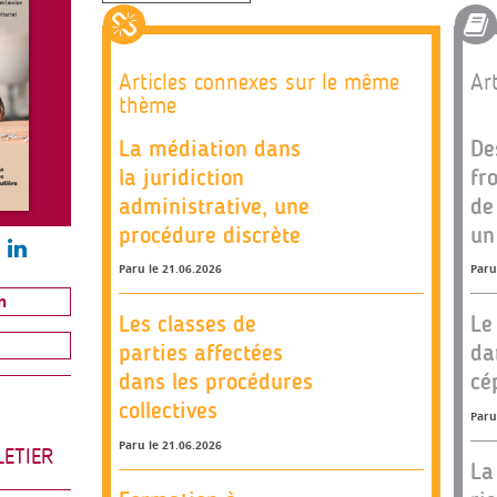
Articles connexes sur le même
Art
thème
La médiation dans
De
la juridiction
fr
administrative, une
de
procédure discrète
un
Paru le 21.06.2026
Paru
n
Les classes de
Le
parties affectées
da
dans les procédures
cé
collectives
Paru
Paru le 21.06.2026
LETIER
La