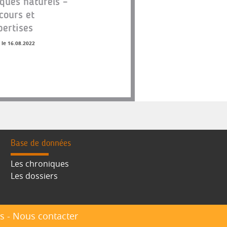
sques naturels –
cours et
pertises
 le 16.08.2022
Base de données
Les chroniques
Les dossiers
s
-
Nous contacter