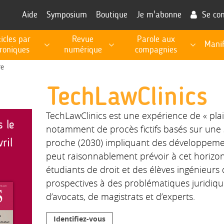
Aide
Symposium
Boutique
Je m'abonne
Se co
ticles par
Revue
Parole aux
Manif
roniques
numérique
compagnies
RECHERCHE, PROSPECTIVE, EXPERTISE PUBLIQUE
Les fiches de procédures pour l'exécution des missions
Informations utiles à la fonction d'expert
re
TechLawClinics
TechLawClinics est une expérience de « plaid
s le
notamment de procès fictifs basés sur une 
ril
proche (2030) impliquant des développeme
peut raisonnablement prévoir à cet horizo
étudiants de droit et des élèves ingénieurs
prospectives à des problématiques juridiqu
d’avocats, de magistrats et d’experts.
Identifiez-vous