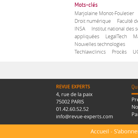
Mots-clés
Marjolaine Monot-Fouletier
Droit numérique
Faculté d
INSA
Institut national des 
appliquées
LegalTech
Ma
Nouvelles technologies
Techlawclinics
Procès
U
REVUE EXPERTS
Qu
4, rue de la paix
Pr
75002 PARIS
No
01.42.60.52.52
Pa
info@revue-experts.com
Accueil
-
S’abonne