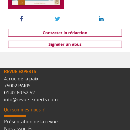
Contacter la rédaction
Signaler un abus
REVUE EXPERTS
4, rue de la paix
75002 PARIS
01.42.60.52.52
info@revue-experts.com
Qui sommes-nous ?
Présentation de la revue
Nos associés