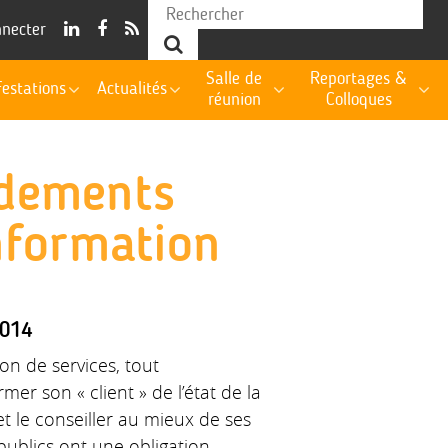
nnecter
Salle de
Reportages &
estations
Actualités
réunion
Colloques
ndements
information
2014
on de services, tout
rmer son « client » de l’état de la
et le conseiller au mieux de ses
s publics ont une obligation