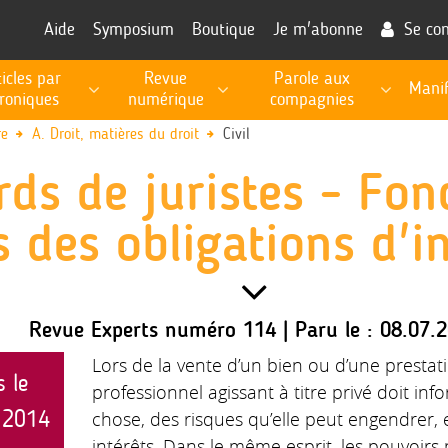
Aide
Symposium
Boutique
Je m'abonne
Se co
ticles par
Revue
Parole aux
Manif
roniques
numérique
compagnies
RECHERCHE, PROSPECTIVE, EXPERTISE PUBLIQUE
Les fiches de procédures pour l'exécution des missions
Informations utiles à la fonction d'expert
re
A. Droit, matières du droit
Civil
rds de juristes - Fo
s des obligations d'
Revue Experts numéro 114 | Paru le : 08.07.
Lors de la vente d’un bien ou d’une prestati
s le
professionnel agissant à titre privé doit info
 2014
chose, des risques qu’elle peut engendrer, 
intérêts. Dans le même esprit, les pouvoir