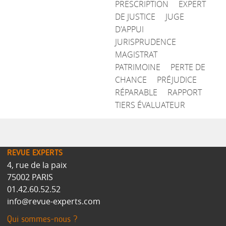
PRESCRIPTION
EXPERT
DE JUSTICE
JUGE
D'APPUI
JURISPRUDENCE
MAGISTRAT
PATRIMOINE
PERTE DE
CHANCE
PRÉJUDICE
RÉPARABLE
RAPPORT
TIERS ÉVALUATEUR
REVUE EXPERTS
4, rue de la paix
75002 PARIS
01.42.60.52.52
info@revue-experts.com
Qui sommes-nous ?