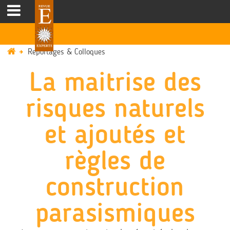
Reportages & Colloques
La maitrise des
risques naturels
et ajoutés et
règles de
construction
parasismiques