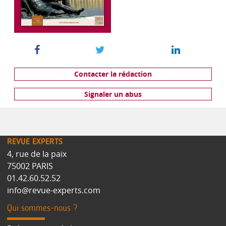
Contacter la rédaction
Signaler un abus
REVUE EXPERTS
4, rue de la paix
75002 PARIS
01.42.60.52.52
info@revue-experts.com
Qui sommes-nous ?