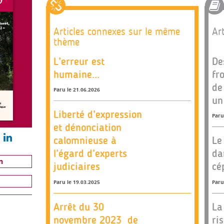
Articles connexes sur le même
Art
thème
L’erreur est
De
humaine...
fr
de
Paru le 21.06.2026
un
Liberté d’expression
Paru
et dénonciation
calomnieuse à
Le
l’égard d’experts
da
n
judiciaires
cé
Paru le 19.03.2025
Paru
Arrêt du 30
La
novembre 2023 de
ri