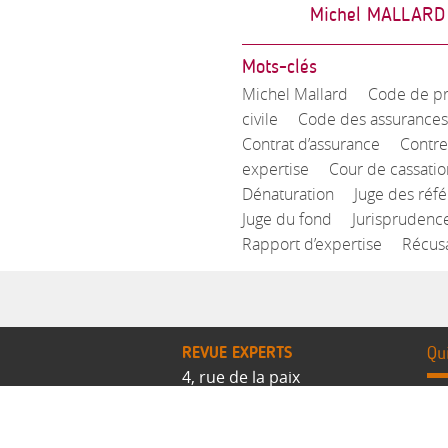
Michel MALLARD
Mots-clés
Michel Mallard
Code de p
civile
Code des assurances
Contrat d’assurance
Contre
expertise
Cour de cassatio
Dénaturation
Juge des réfé
Juge du fond
Jurisprudenc
Rapport d’expertise
Récus
REVUE EXPERTS
Qu
4, rue de la paix
Pr
75002 PARIS
No
01.42.60.52.52
Pa