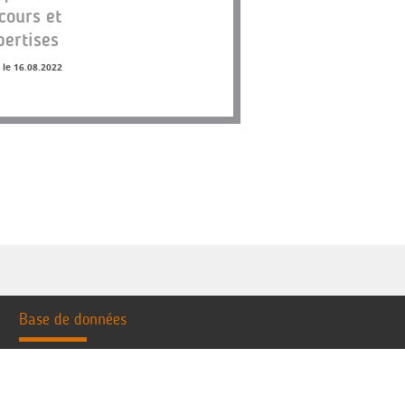
cours et
pertises
 le 16.08.2022
Base de données
Les chroniques
Les dossiers