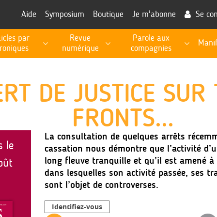
Aide
Symposium
Boutique
Je m'abonne
Se co
ticles par
Revue
Parole aux
Manif
roniques
numérique
compagnies
RECHERCHE, PROSPECTIVE, EXPERTISE PUBLIQUE
Les fiches de procédures pour l'exécution des missions
Informations utiles à la fonction d'expert
ERT DE JUSTICE SUR
FRONTS...
La consultation de quelques arrêts récem
s le
cassation nous démontre que l’activité d’u
long fleuve tranquille et qu’il est amené à 
oût
dans lesquelles son activité passée, ses tr
sont l’objet de controverses.
Identifiez-vous