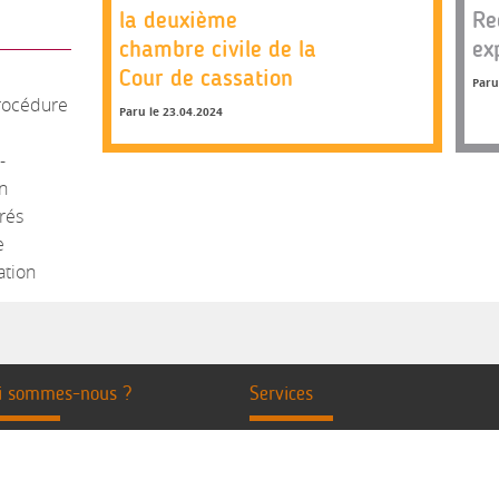
la deuxième
Re
chambre civile de la
ex
Cour de cassation
Paru
rocédure
Paru le 23.04.2024
-
n
rés
e
ation
i sommes-nous ?
Services
ésentation de la revue
Salle de réunion
s associés
rtenaires - Liens