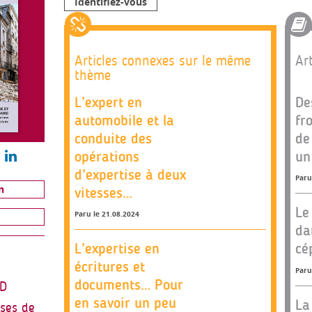
Identifiez-vous
Articles connexes sur le même
Art
thème
L’expert en
De
automobile et la
fr
conduite des
de
opérations
un
d’expertise à deux
Paru
n
vitesses…
Le
Paru le 21.08.2024
da
L’expertise en
cé
écritures et
Paru
documents… Pour
D
en savoir un peu
La
uses de