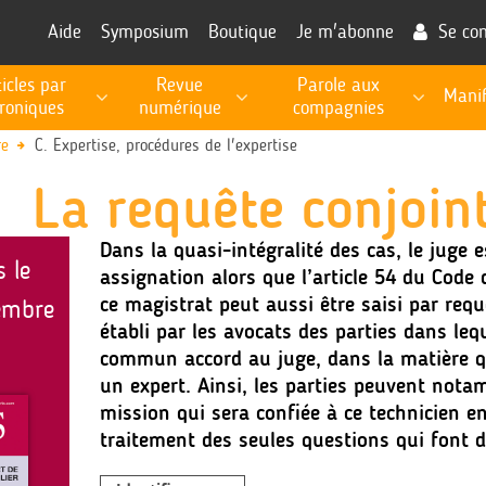
Aide
Symposium
Boutique
Je m'abonne
Se co
ticles par
Revue
Parole aux
Manif
roniques
numérique
compagnies
RECHERCHE, PROSPECTIVE, EXPERTISE PUBLIQUE
Les fiches de procédures pour l'exécution des missions
Informations utiles à la fonction d'expert
re
C. Expertise, procédures de l'expertise
La requête conjoin
Dans la quasi-intégralité des cas, le juge e
s le
assignation alors que l’article 54 du Code 
ce magistrat peut aussi être saisi par requê
embre
établi par les avocats des parties dans le
commun accord au juge, dans la matière qu
un expert. Ainsi, les parties peuvent nota
mission qui sera confiée à ce technicien e
traitement des seules questions qui font d