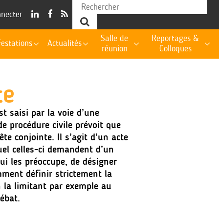
nnecter
Salle de
Reportages &
estations
Actualités
réunion
Colloques
te
st saisi par la voie d’une
de procédure civile prévoit que
te conjointe. Il s’agit d’un acte
quel celles-ci demandent d’un
i les préoccupe, de désigner
mment définir strictement la
n la limitant par exemple au
ébat.