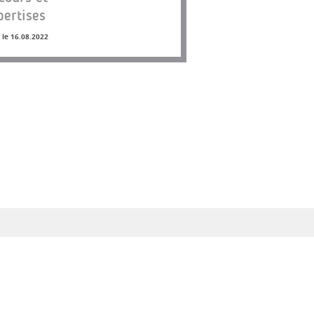
pertises
 le 16.08.2022
Base de données
Les chroniques
Les dossiers