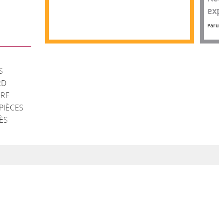
ex
Paru
S
RD
IRE
PIÈCES
ÈS
i sommes-nous ?
Services
ésentation de la revue
Salle de réunion
s associés