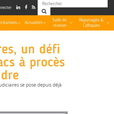
nnecter
Salle de
Reportages &
estations
Actualités
réunion
Colloques
res, un défi
sacs à procès
ndre
udiciaires se pose depuis déjà