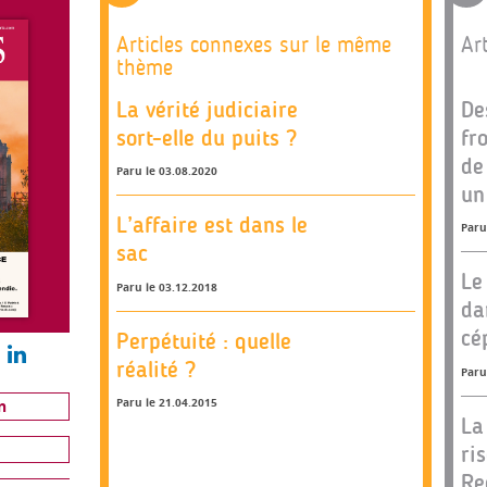
Articles connexes sur le même
Art
thème
La vérité judiciaire
De
sort-elle du puits ?
fr
de
Paru le 03.08.2020
un
L’affaire est dans le
Paru
sac
Le
Paru le 03.12.2018
da
cé
Perpétuité : quelle
réalité ?
Paru
Paru le 21.04.2015
n
La
ri
Re