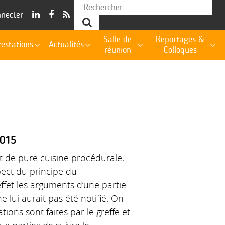
nnecter
Salle de
Reportages &
estations
Actualités
réunion
Colloques
2015
t de pure cuisine procédurale,
pect du principe du
effet les arguments d’une partie
ne lui aurait pas été notifié. On
ations sont faites par le greffe et