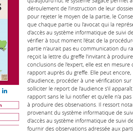
qu’aujourd’hui, le système Sagace permet au
déroulement de l’instruction de leur dossier 
pour rejeter le moyen de la partie, le Consei
que chaque partie ou l'avocat qui la représe
d'accès au système informatique de suivi de 
vérifier à tout moment l'état de la procédu
partie n'aurait pas eu communication du rap
reçoit la lettre du greffe l'invitant à produi
conclusions de l'expert, elle est en mesur
rapport auprès du greffe. Elle peut encore, l
d'audience, procéder à une vérification sur
solliciter le report de l'audience s'il appara
rapport sans le lui notifier et qu'elle n'a pa
à produire des observations. Il ressort n
n
provenant du système informatique de suivi 
d'accès au système informatique de suivi de l
fournir des observations adressée aux partie