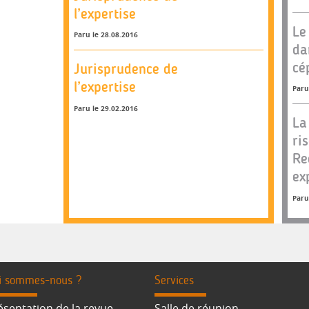
l’expertise
Le
Paru le 28.08.2016
da
cé
Jurisprudence de
l’expertise
Paru
Paru le 29.02.2016
La
ri
Re
ex
Paru
i sommes-nous ?
Services
ésentation de la revue
Salle de réunion