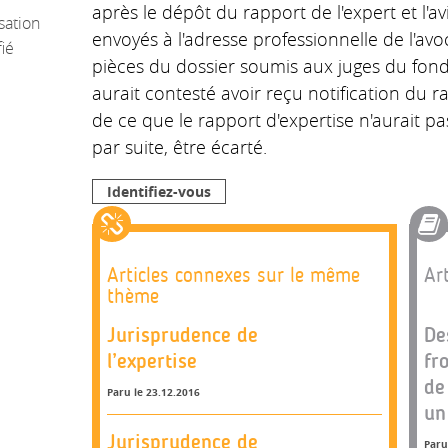
après le dépôt du rapport de l'expert et l'a
sation
envoyés à l'adresse professionnelle de l'avo
ié
pièces du dossier soumis aux juges du fond 
aurait contesté avoir reçu notification du r
de ce que le rapport d'expertise n'aurait pa
par suite, être écarté.
Identifiez-vous
Articles connexes sur le même
Art
thème
Jurisprudence de
De
l’expertise
fr
de
Paru le 23.12.2016
un
Jurisprudence de
Paru