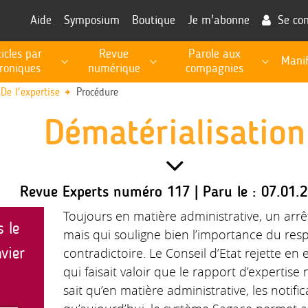
Aide
Symposium
Boutique
Je m'abonne
Se co
ticles par
Revue
Parole aux
Manif
roniques
numérique
compagnies
RECHERCHE, PROSPECTIVE, EXPERTISE PUBLIQUE
Les fiches de procédures pour l'exécution des missions
Informations utiles à la fonction d'expert
De l'expertise
Procédure
Dématérialisation
Revue Experts numéro 117 | Paru le : 07.01.
Toujours en matière administrative, un arrê
s le
mais qui souligne bien l’importance du res
vier
contradictoire. Le Conseil d’Etat rejette en 
qui faisait valoir que le rapport d’expertise 
sait qu’en matière administrative, les notific