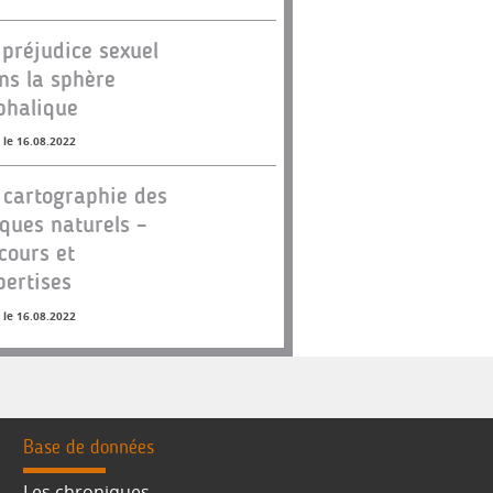
 préjudice sexuel
ns la sphère
phalique
 le 16.08.2022
 cartographie des
sques naturels –
cours et
pertises
 le 16.08.2022
Base de données
Les chroniques